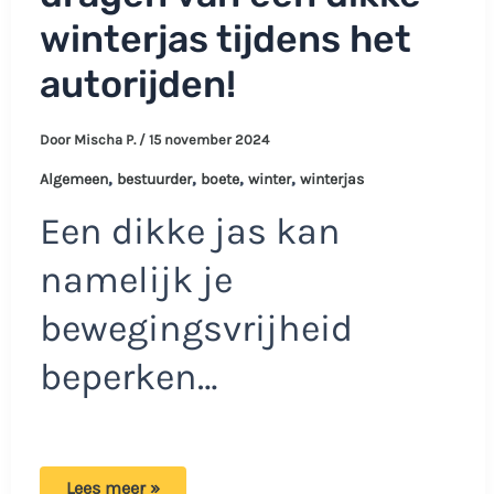
winterjas tijdens het
autorijden!
Door
Mischa P.
/
15 november 2024
,
,
,
,
Algemeen
bestuurder
boete
winter
winterjas
Een dikke jas kan
namelijk je
bewegingsvrijheid
beperken…
Let
Lees meer »