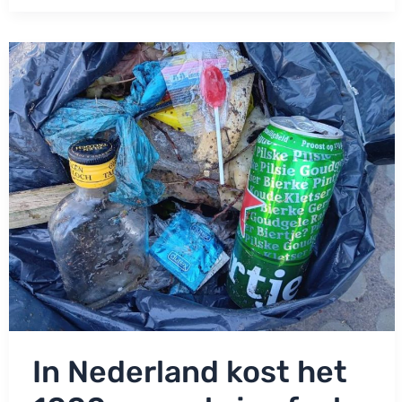
op
orka
en
krijgt
flinke
boete
In Nederland kost het