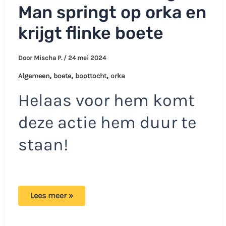
Man springt op orka en
krijgt flinke boete
Door
Mischa P.
/
24 mei 2024
,
,
,
Algemeen
boete
boottocht
orka
Helaas voor hem komt
deze actie hem duur te
staan!
Dure
Lees meer »
kennismaking:
Man
springt