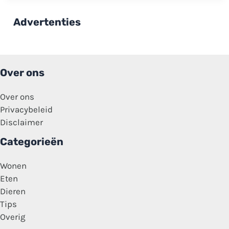
euro
als
je
Advertenties
afval
achterlaat
op
straat!
Over ons
Over ons
Privacybeleid
Disclaimer
Categorieën
Wonen
Eten
Dieren
Tips
Overig