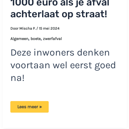
1000 euro als je afval
achterlaat op straat!
Door
Mischa P.
/
15 mei 2024
,
,
Algemeen
boete
zwerfafval
Deze inwoners denken
voortaan wel eerst goed
na!
In
Lees meer »
Nederland
kost
het
1000