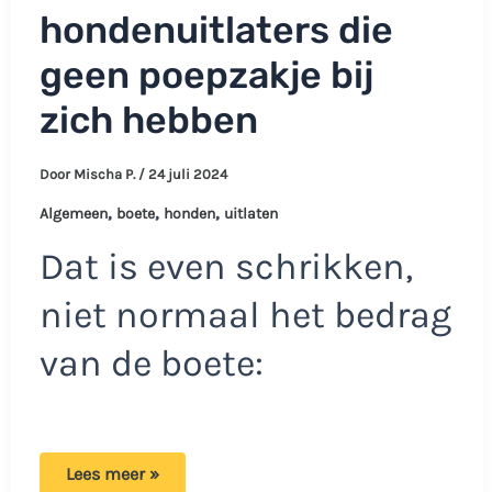
hondenuitlaters die
geen poepzakje bij
zich hebben
Door
Mischa P.
/
24 juli 2024
,
,
,
Algemeen
boete
honden
uitlaten
Dat is even schrikken,
niet normaal het bedrag
van de boete:
Boetes
Lees meer »
voor