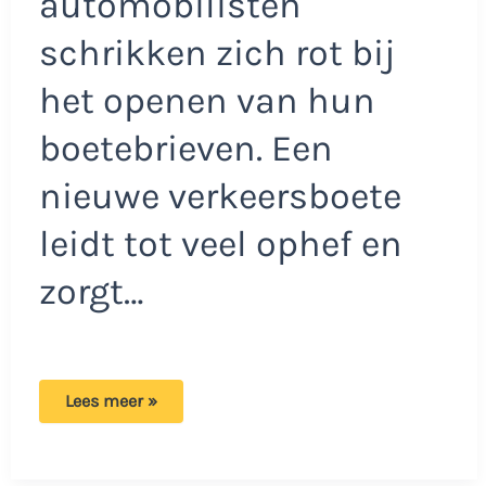
automobilisten
schrikken zich rot bij
het openen van hun
boetebrieven. Een
nieuwe verkeersboete
leidt tot veel ophef en
zorgt…
Nieuwe
Lees meer »
verkeersboete
zorgt
voor
ophef: