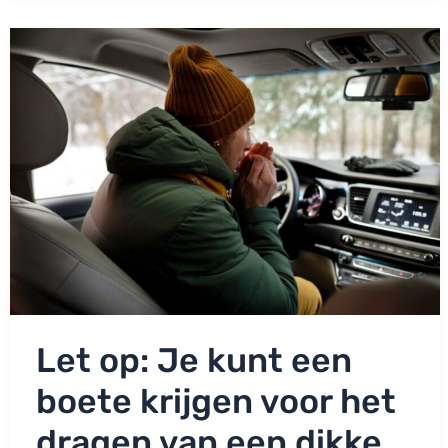
‘Extra
manier
om
geld
uit
onze
zakken
te
kloppen’
Let op: Je kunt een
boete krijgen voor het
dragen van een dikke