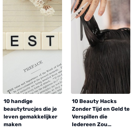
10 handige
10 Beauty Hacks
beautytrucjes die je
Zonder Tijd en Geld te
leven gemakkelijker
Verspillen die
maken
Iedereen Zou…