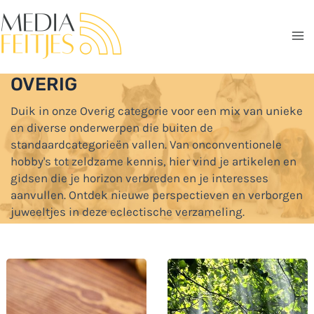
Ga
naar
de
Ma
inhoud
OVERIG
Me
Duik in onze Overig categorie voor een mix van unieke
en diverse onderwerpen die buiten de
standaardcategorieën vallen. Van onconventionele
hobby's tot zeldzame kennis, hier vind je artikelen en
gidsen die je horizon verbreden en je interesses
aanvullen. Ontdek nieuwe perspectieven en verborgen
juweeltjes in deze eclectische verzameling.