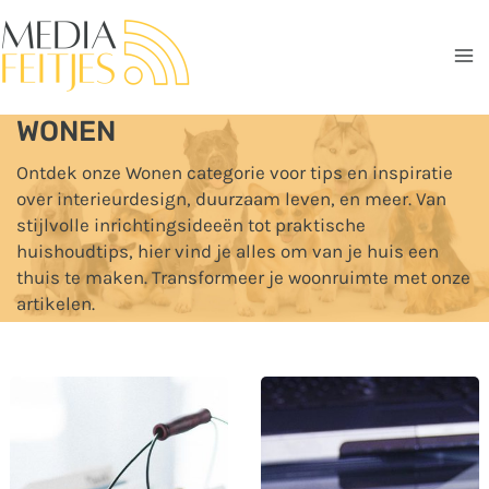
Ga
naar
de
Ma
inhoud
WONEN
Me
Ontdek onze Wonen categorie voor tips en inspiratie
over interieurdesign, duurzaam leven, en meer. Van
stijlvolle inrichtingsideeën tot praktische
huishoudtips, hier vind je alles om van je huis een
thuis te maken. Transformeer je woonruimte met onze
artikelen.