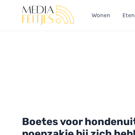
Ga
naar
Wonen
Eten
de
inhoud
Boetes voor hondenuit
poepzakje bij zich he