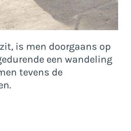
zit, is men doorgaans op
 gedurende een wandeling
 men tevens de
en.