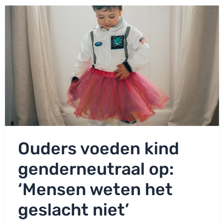
het
knuffelen
van
hun
kleinkind!
Ouders voeden kind
genderneutraal op:
‘Mensen weten het
geslacht niet’