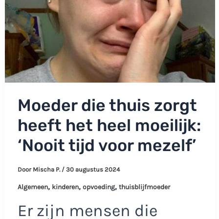
McDonald’s
meenemen:
‘Bij
een
principe’
Moeder die thuis zorgt
heeft het heel moeilijk:
‘Nooit tijd voor mezelf’
Door
Mischa P.
/
30 augustus 2024
,
,
,
Algemeen
kinderen
opvoeding
thuisblijfmoeder
Er zijn mensen die