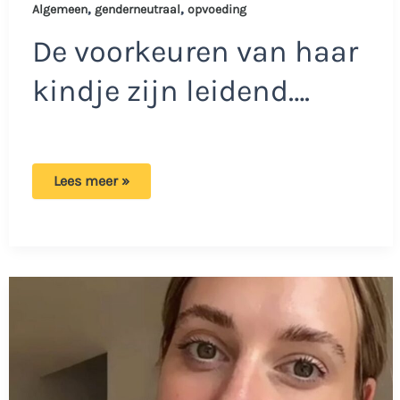
,
,
Algemeen
genderneutraal
opvoeding
De voorkeuren van haar
kindje zijn leidend….
Ouders
Lees meer »
voeden
kind
genderneutraal
op:
‘Mensen
weten
het
geslacht
niet’