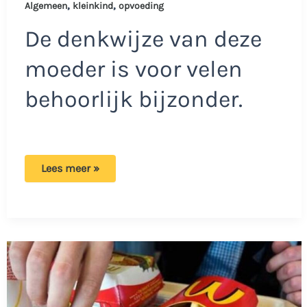
,
,
Algemeen
kleinkind
opvoeding
De denkwijze van deze
moeder is voor velen
behoorlijk bijzonder.
Oma
Lees meer »
mag
kleinkind
niet
meer
verschonen
van
schoondochter:
‘Regels
stellen’