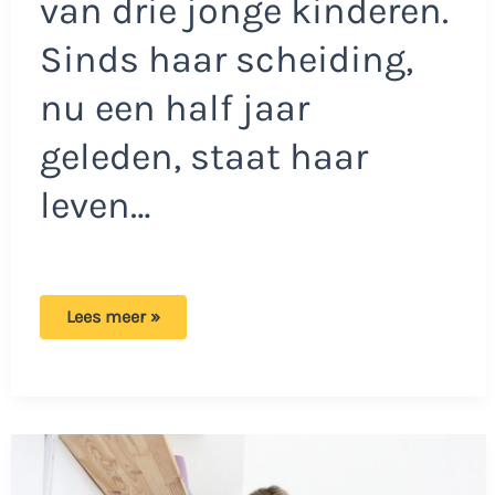
van drie jonge kinderen.
Sinds haar scheiding,
nu een half jaar
geleden, staat haar
leven…
Esther
Lees meer »
is
grote
mond
en
driftbuien
van
dochter
zat:
‘Wie
niet