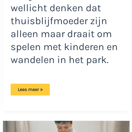
wellicht denken dat
thuisblijfmoeder zijn
alleen maar draait om
spelen met kinderen en
wandelen in het park.
Moeder
Lees meer »
die
thuis
zorgt
heeft
het
heel
moeilijk:
‘Nooit
tijd