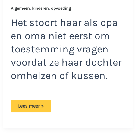
,
,
Algemeen
kinderen
opvoeding
Het stoort haar als opa
en oma niet eerst om
toestemming vragen
voordat ze haar dochter
omhelzen of kussen.
Moeder
Lees meer »
wil
dat
grootouders
eerst
vragen
voor