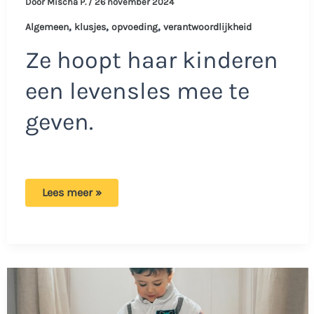
Door
Mischa P.
/
26 november 2024
,
,
,
Algemeen
klusjes
opvoeding
verantwoordlijkheid
Ze hoopt haar kinderen
een levensles mee te
geven.
Moeder
Lees meer »
heeft
bewust
geen
vaatwasser:
‘De
kinderen
moeten
we
discipline
bijbrengen’