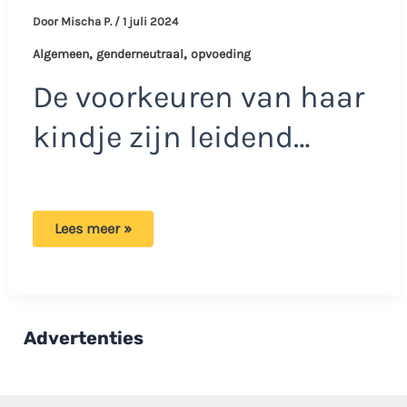
Door
Mischa P.
/
1 juli 2024
,
,
Algemeen
genderneutraal
opvoeding
De voorkeuren van haar
kindje zijn leidend…
Ouders
Lees meer »
voeden
kind
genderneutraal
op:
‘Mensen
weten
het
Advertenties
geslacht
niet’