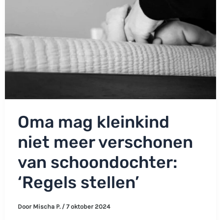
geslacht
niet’
Oma mag kleinkind
niet meer verschonen
van schoondochter:
‘Regels stellen’
Door
Mischa P.
/
7 oktober 2024