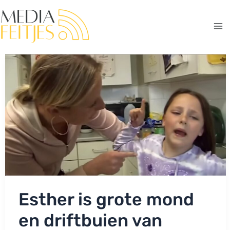
Ga
naar
de
Ma
inhoud
Me
Esther is grote mond
en driftbuien van