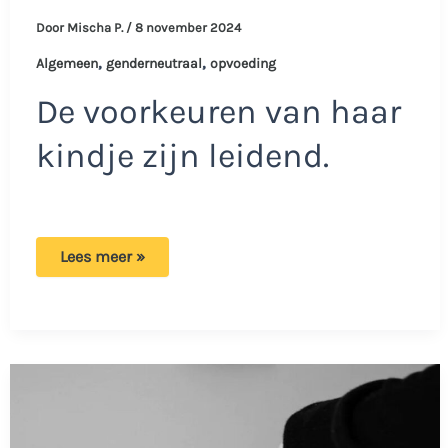
Door
Mischa P.
/
8 november 2024
,
,
Algemeen
genderneutraal
opvoeding
De voorkeuren van haar
kindje zijn leidend.
Lena
Lees meer »
en
haar
partner
geven
hun
kind
een
genderneutrale
opvoeding:
‘Mensen
weten
het