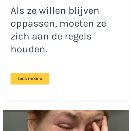
Als ze willen blijven
oppassen, moeten ze
zich aan de regels
houden.
Jeroen
Lees meer »
boos
op
opa
en
oma
dat
ze
zijn
zoontje
naar
de