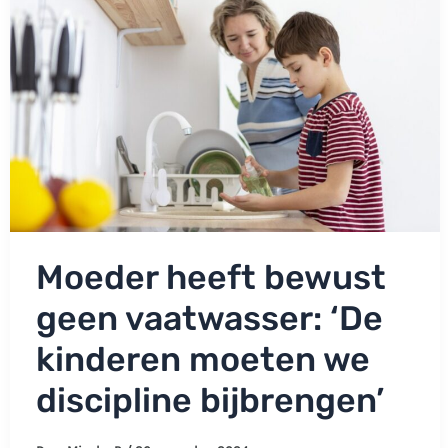
luisteren
wil
moet
maar
voelen’
Moeder heeft bewust
geen vaatwasser: ‘De
kinderen moeten we
discipline bijbrengen’