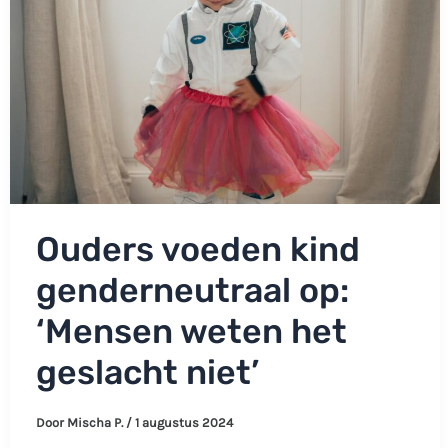
voor
mezelf’
Ouders voeden kind
genderneutraal op:
‘Mensen weten het
geslacht niet’
Door
Mischa P.
/
1 augustus 2024