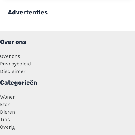
thuismoeder
moeilijk:
‘Ik
Advertenties
heb
geen
tijd
voor
mezelf’
Over ons
Over ons
Privacybeleid
Disclaimer
Categorieën
Wonen
Eten
Dieren
Tips
Overig