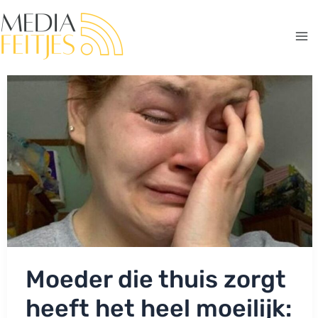
Ga
naar
de
Ma
inhoud
Me
Moeder die thuis zorgt
heeft het heel moeilijk: