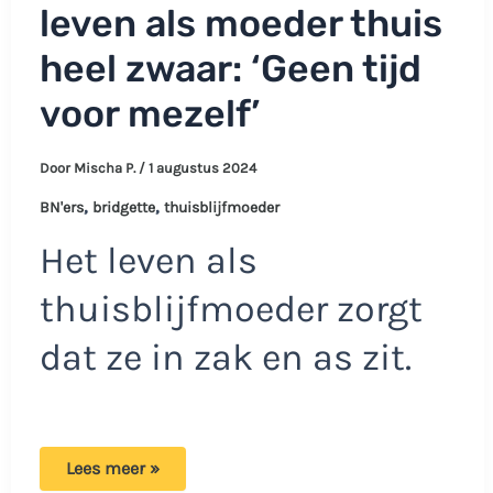
leven als moeder thuis
heel zwaar: ‘Geen tijd
voor mezelf’
Door
Mischa P.
/
1 augustus 2024
,
,
BN'ers
bridgette
thuisblijfmoeder
Het leven als
thuisblijfmoeder zorgt
dat ze in zak en as zit.
Bridgette
Lees meer »
vindt