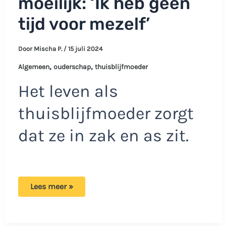
moeilijk: ‘Ik heb geen
tijd voor mezelf’
Door
Mischa P.
/
15 juli 2024
,
,
Algemeen
ouderschap
thuisblijfmoeder
Het leven als
thuisblijfmoeder zorgt
dat ze in zak en as zit.
Bridgette
Lees meer »
vindt
het
leven
als