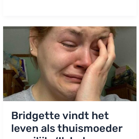
het
leven
als
moeder
thuis
heel
zwaar:
‘Geen
tijd
voor
mezelf’
Bridgette vindt het
leven als thuismoeder