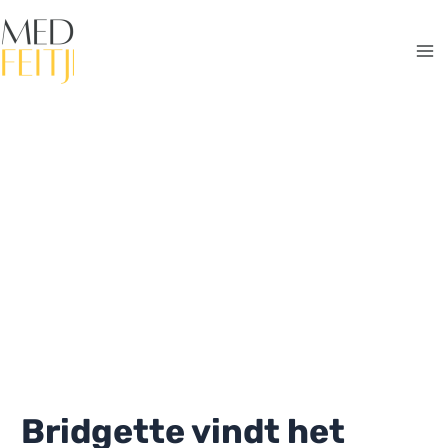
Ga
naar
de
Ma
inhoud
Me
Bridgette vindt het