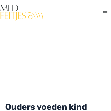
Ga
naar
de
Ma
inhoud
Me
Ouders voeden kind