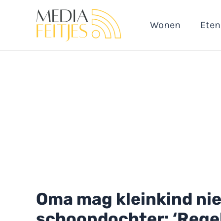
Ga
naar
Wonen
Eten
de
inhoud
Oma mag kleinkind ni
schoondochter: ‘Regel