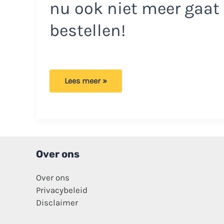
nu ook niet meer gaat
bestellen!
Medewerkers
Lees meer »
onthullen:
Deze
4
gerechten
van
McDonalds
eten
zij
niet!
Over ons
Over ons
Privacybeleid
Disclaimer