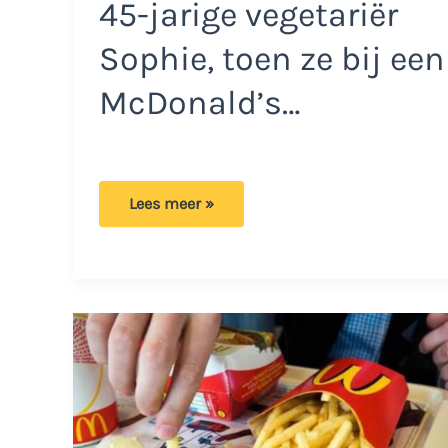
45-jarige vegetariër
Sophie, toen ze bij een
McDonald’s…
McDonald’s
Lees meer »
klant
doet
rare
ontdekking
op
zijn
burger:
‘Ik
schrok
en
moest
naar
de
wc’