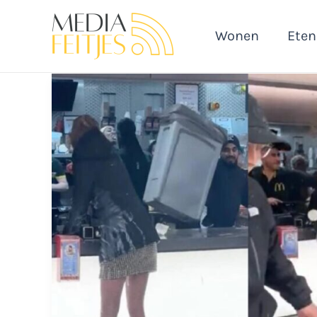
Ga
naar
Wonen
Eten
de
inhoud