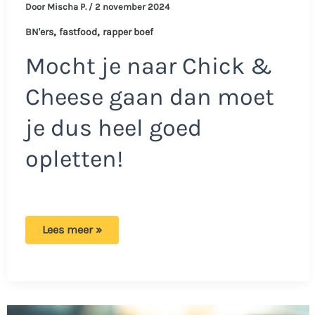
Door
Mischa P.
/
2 november 2024
,
,
BN'ers
fastfood
rapper boef
Mocht je naar Chick &
Cheese gaan dan moet
je dus heel goed
opletten!
Bah!
Lees meer »
Vrouw
doet
vreemde
ontdekking
tijdens
het
eten