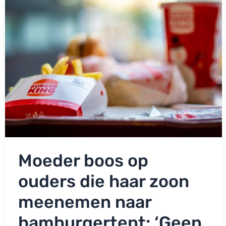
van
burger
bij
restaurant
van
rapper
Boef!
Moeder boos op
ouders die haar zoon
meenemen naar
hamburgertent: ‘Geen