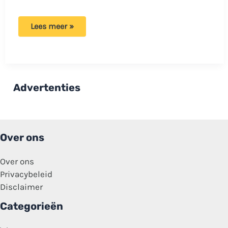
Medewerkers
Lees meer »
onthullen:
Deze
4
gerechten
van
McDonalds
eten
Advertenties
zij
niet!
Over ons
Over ons
Privacybeleid
Disclaimer
Categorieën