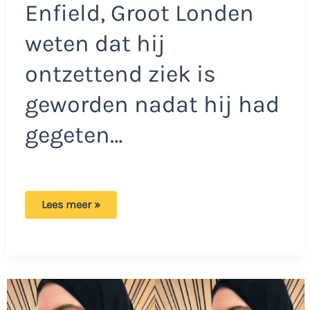
Enfield, Groot Londen
weten dat hij
ontzettend ziek is
geworden nadat hij had
gegeten…
Moslim
Lees meer »
woest
na
bezoekje
Burger
King:
‘Je
moet
je
personeel