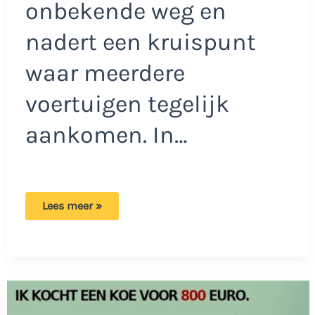
onbekende weg en
nadert een kruispunt
waar meerdere
voertuigen tegelijk
aankomen. In…
Lastig
Lees meer »
verkeersraadseltje
door
obstakel:
Wie
heeft
er
in
deze
situatie