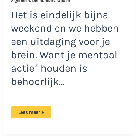
Algemeen
breinbreker
raadsel
Het is eindelijk bijna
weekend en we hebben
een uitdaging voor je
brein. Want je mentaal
actief houden is
behoorlijk…
Lastig
Lees meer »
koeienraadseltje:
Hoeveel
winst
heeft