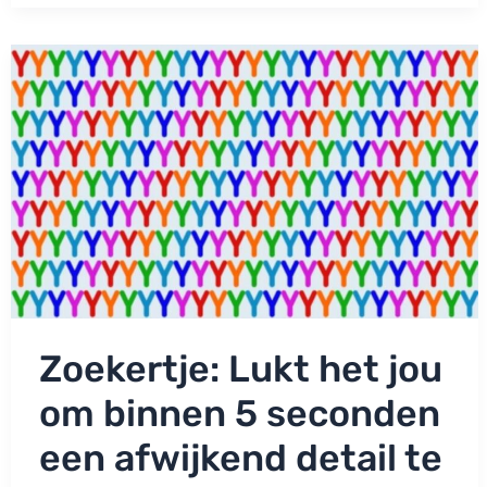
kraken:
Uit
hoeveel
personen
bestaat
dit
gezin?
Zoekertje: Lukt het jou
om binnen 5 seconden
een afwijkend detail te