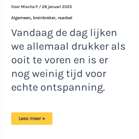
Door
Mischa P.
/
28 januari 2025
,
,
Algemeen
breinbreker
raadsel
Vandaag de dag lijken
we allemaal drukker als
ooit te voren en is er
nog weinig tijd voor
echte ontspanning.
Raadsel
Lees meer »
dat
het
brein
laat