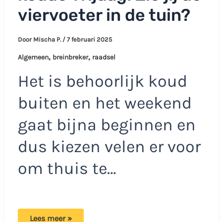
viervoeter in de tuin?
Door
Mischa P.
/
7 februari 2025
,
,
Algemeen
breinbreker
raadsel
Het is behoorlijk koud
buiten en het weekend
gaat bijna beginnen en
dus kiezen velen er voor
om thuis te…
Een
Lees meer »