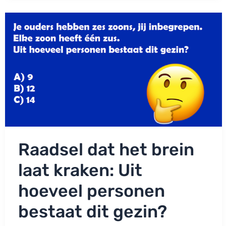
jij
twaalf
vreemde
details
in
de
afbeelding?
Raadsel dat het brein
laat kraken: Uit
hoeveel personen
bestaat dit gezin?