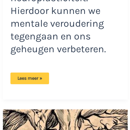
Hierdoor kunnen we
mentale veroudering
tegengaan en ons
geheugen verbeteren.
Uitdaging
Lees meer »
voor
de
speurneus:
Hoeveel
verschillen
weet
jij
te
ontdekken
in
de