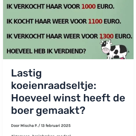
voorrang?
Lastig
koeienraadseltje:
Hoeveel winst heeft de
boer gemaakt?
Door
Mischa P.
/
13 februari 2025
,
,