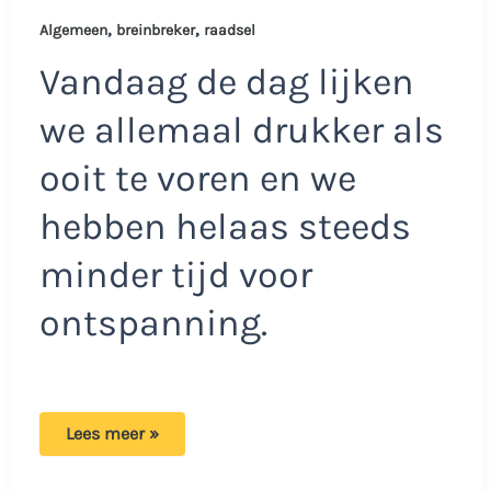
,
,
Algemeen
breinbreker
raadsel
Vandaag de dag lijken
we allemaal drukker als
ooit te voren en we
hebben helaas steeds
minder tijd voor
ontspanning.
Zie
Lees meer »
jij
al
dubbel?