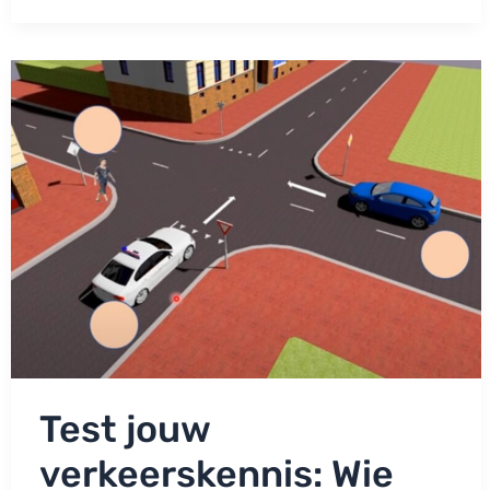
Hoeveel
gezichten
tel
jij
in
de
afbeelding?
Test jouw
verkeerskennis: Wie