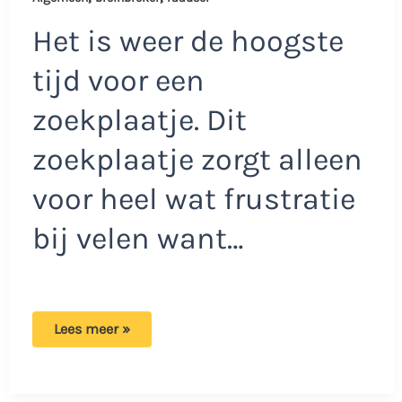
Het is weer de hoogste
tijd voor een
zoekplaatje. Dit
zoekplaatje zorgt alleen
voor heel wat frustratie
bij velen want…
Ons
Lees meer »
is
het
niet
gelukt:
Zie