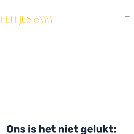
Ga
naar
de
Ma
inhoud
Me
Ons is het niet gelukt: