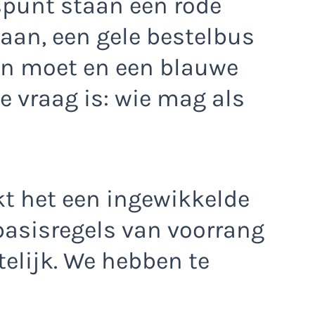
ispunt staan een rode
laan, een gele bestelbus
en moet en een blauwe
De vraag is: wie mag als
jkt het een ingewikkelde
 basisregels van voorrang
telijk. We hebben te