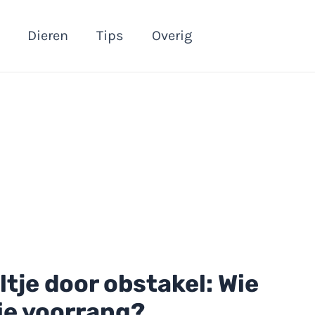
Dieren
Tips
Overig
tje door obstakel: Wie
tie voorrang?