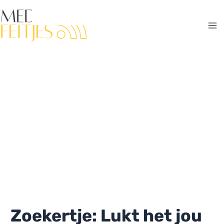
Ga
naar
de
Ma
inhoud
Me
Zoekertje: Lukt het jou