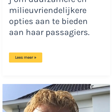
milieuvriendelijkere
opties aan te bieden
aan haar passagiers.
Transavia
Lees meer »
stopt
met
de
verkoop
van
dit
product
tijdens
vluchten!