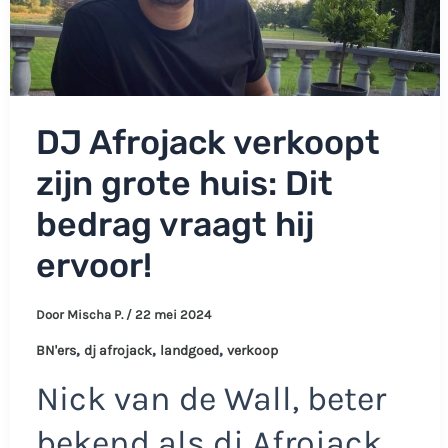
DJ Afrojack verkoopt
zijn grote huis: Dit
bedrag vraagt hij
ervoor!
Door
Mischa P.
/
22 mei 2024
,
,
,
BN'ers
dj afrojack
landgoed
verkoop
Nick van de Wall, beter
bekend als dj Afrojack,