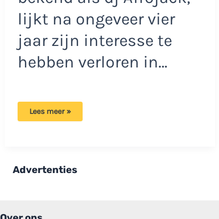
lijkt na ongeveer vier
jaar zijn interesse te
hebben verloren in…
DJ
Lees meer »
Afrojack
verkoopt
zijn
grote
huis:
Dit
bedrag
Advertenties
vraagt
hij
ervoor!
Over ons