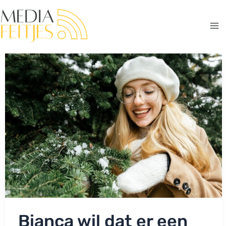
Ga
naar
de
Ma
inhoud
Me
Bianca wil dat er een