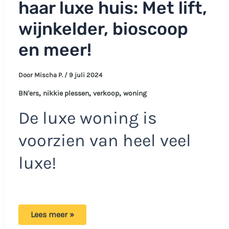
haar luxe huis: Met lift,
wijnkelder, bioscoop
en meer!
Door
Mischa P.
/
9 juli 2024
,
,
,
BN'ers
nikkie plessen
verkoop
woning
De luxe woning is
voorzien van heel veel
luxe!
Nikki
Lees meer »
Plessen