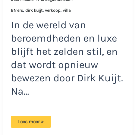
,
,
,
BN'ers
dirk kuijt
verkoop
villa
In de wereld van
beroemdheden en luxe
blijft het zelden stil, en
dat wordt opnieuw
bewezen door Dirk Kuijt.
Na…
Dirk
Lees meer »
Kuijt
verkoopt