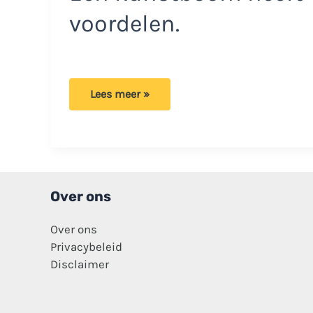
voordelen.
Bianca
Lees meer »
wil
dat
er
een
verbod
komt
op
de
verkoop
Over ons
van
echte
kerstbomen:
Over ons
‘Verspilling’
Privacybeleid
Disclaimer