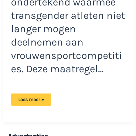
ondertekend waarmee
transgender atleten niet
langer mogen
deelnemen aan
vrouwensportcompetiti
es. Deze maatregel…
Trump
Lees meer »
ondertekent
decreet:
‘Vrouwensport
moet
weer
voor
vrouwen
Advertenties