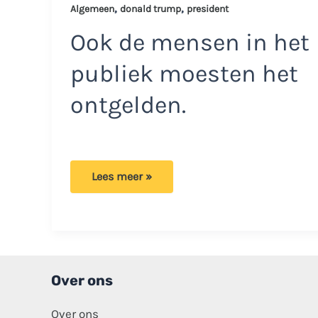
,
,
Algemeen
donald trump
president
Ook de mensen in het
publiek moesten het
ontgelden.
Problemen
Lees meer »
in
de
VS:
Donald
Trump
geraakt
bij
schietincident
Over ons
Over ons