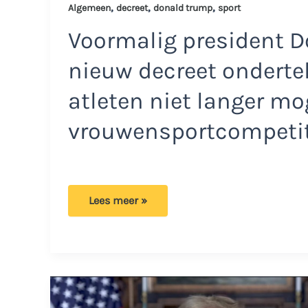
,
,
,
Algemeen
decreet
donald trump
sport
Voormalig president D
nieuw decreet ondert
atleten niet langer m
vrouwensportcompetit
Trump
Lees meer »
ondertekent
decreet:
‘Vrouwensport
moet
weer
voor
vrouwen
worden’