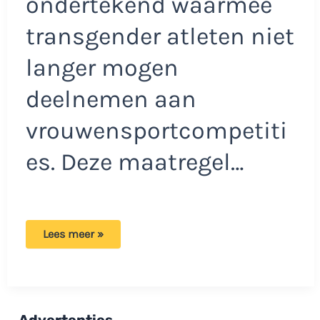
ondertekend waarmee
transgender atleten niet
langer mogen
deelnemen aan
vrouwensportcompetiti
es. Deze maatregel…
Trump
Lees meer »
ondertekent
decreet:
‘Vrouwensport
moet
weer
voor
vrouwen
Advertenties