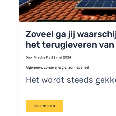
Zoveel ga jij waarschij
het terugleveren van
Door
Mischa P.
/
22 mei 2024
,
,
Algemeen
zonne energie
zonnepaneel
Het wordt steeds gekke
Zoveel
Lees meer »
ga
jij