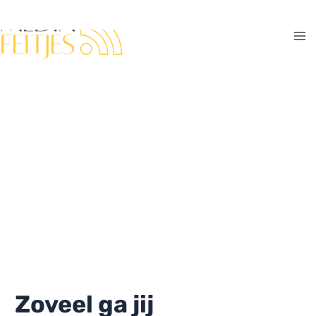
Ga
naar
de
Ma
inhoud
Me
Zoveel ga jij