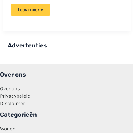
Loiza
Lees meer »
Lamers
confronteert
Johan
Derksen
hardhandig!
Advertenties
Over ons
Over ons
Privacybeleid
Disclaimer
Categorieën
Wonen