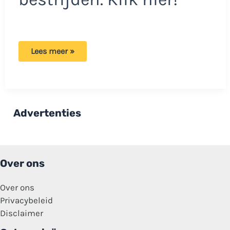
Zo
Lees meer »
voorkom
je
een
stinkende
vuilnisbak
en
maden
Advertenties
met
handige
tips!
Over ons
Over ons
Privacybeleid
Disclaimer