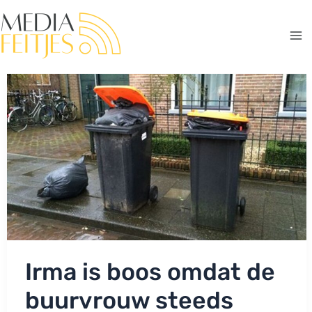
Ga
naar
de
Ma
inhoud
Me
Irma is boos omdat de
buurvrouw steeds