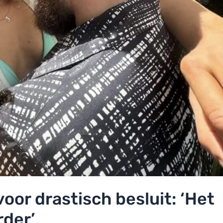
oor drastisch besluit: ‘Het
rder’