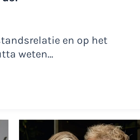
standsrelatie en op het
utta weten…