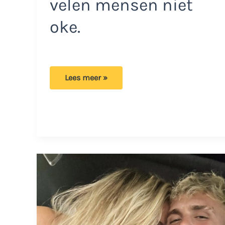
velen mensen niet
oke.
Jutta
Lees meer »
Leerdam
met
de
grond
gelijkgemaakt:
‘Schaamteloos
en
overdreven
nep’