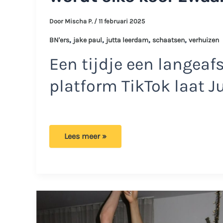
Door
Mischa P.
/
11 februari 2025
,
,
,
,
BN'ers
jake paul
jutta leerdam
schaatsen
verhuizen
Een tijdje een langeaf
platform TikTok laat J
Jutta
Lees meer »
Leerdam
klaar
voor
drastisch
besluit:
‘Het
wordt
elke
keer
zwaarder’