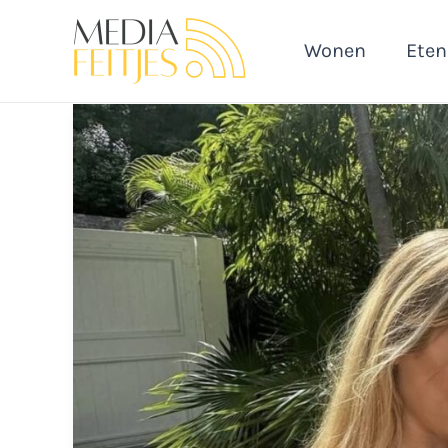
Ga
naar
Wonen
Eten
de
inhoud