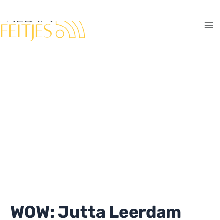
Ga
naar
de
Ma
inhoud
Me
WOW: Jutta Leerdam