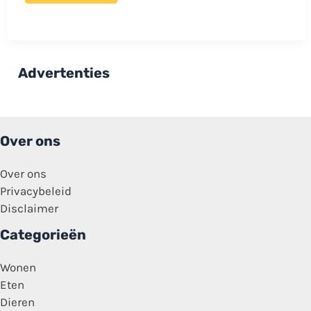
fotoshoot:
Stiefmoeder
wil
bonusdochter
niet
op
Advertenties
foto
met
gezin!
Over ons
Over ons
Privacybeleid
Disclaimer
Categorieën
Wonen
Eten
Dieren