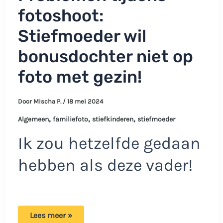
fotoshoot:
Stiefmoeder wil
bonusdochter niet op
foto met gezin!
Door
Mischa P.
/
18 mei 2024
,
,
,
Algemeen
familiefoto
stiefkinderen
stiefmoeder
Ik zou hetzelfde gedaan
hebben als deze vader!
Problemen
Lees meer »
tijdens