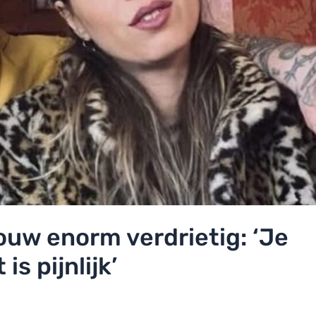
ouw enorm verdrietig: ‘Je
s pijnlijk’