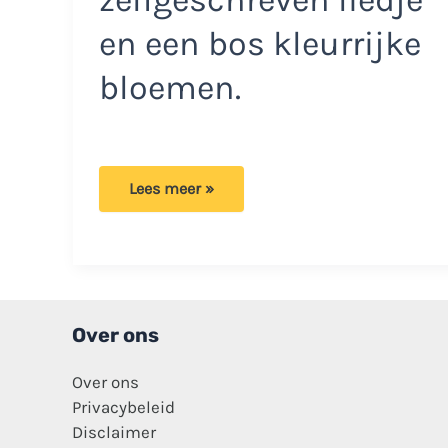
zelfgeschreven liedje
en een bos kleurrijke
bloemen.
Douwe
Lees meer »
Bob
helpt
oudere
vrouw
in
Parijs:
‘Tijden
zijn
moeilijk’
Over ons
Over ons
Privacybeleid
Disclaimer