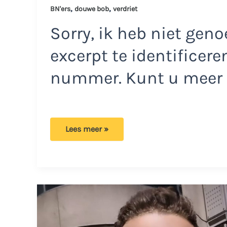
,
,
BN'ers
douwe bob
verdriet
Sorry, ik heb niet gen
excerpt te identificere
nummer. Kunt u meer c
Douwe
Lees meer »
Bob
en
zijn
vrouw
enorm
verdrietig:
‘Je
moet
erdoorheen,
het
is
pijnlijk’