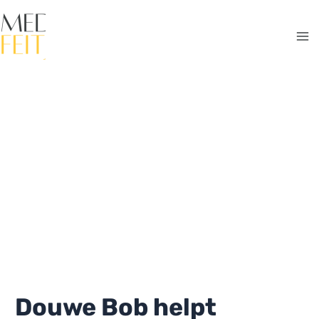
Ga
naar
de
Ma
inhoud
Me
Douwe Bob helpt