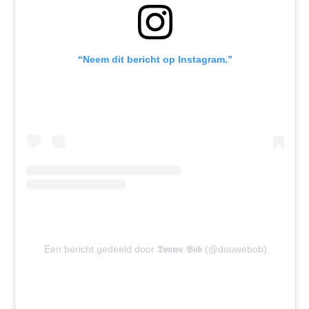
“Neem dit bericht op Instagram.”
Een bericht gedeeld door 𝕯𝖔𝖚𝖜𝖊 𝕭𝖔𝖇 (@douwebob)