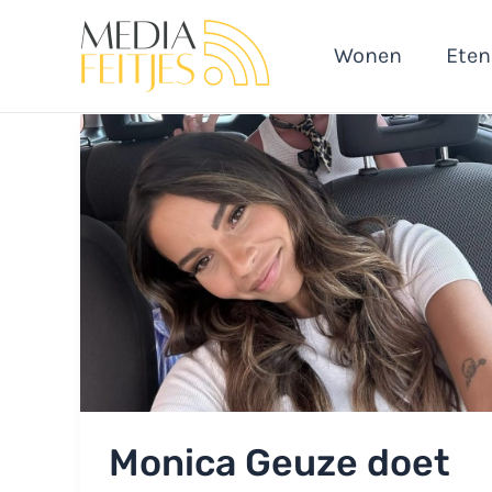
Ga
naar
Wonen
Eten
de
inhoud
Monica Geuze doet