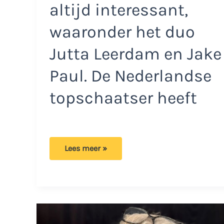
altijd interessant,
waaronder het duo
Jutta Leerdam en Jake
Paul. De Nederlandse
topschaatser heeft
Jake
Lees meer »
Paul:
Blunder
door
deze
foto
van
Jutta
online
te