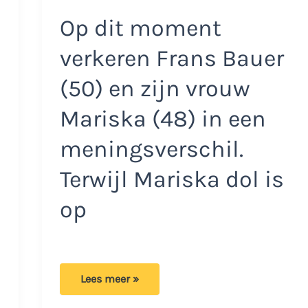
Op dit moment
verkeren Frans Bauer
(50) en zijn vrouw
Mariska (48) in een
meningsverschil.
Terwijl Mariska dol is
op
Frans
Lees meer »
Bauer
niet