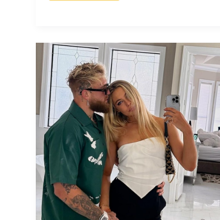
van
Jutta
Leerdam:
Behoorlijk
opgezwollen!