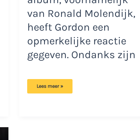
van Ronald Molendijk,
heeft Gordon een
opmerkelijke reactie
gegeven. Ondanks zijn
Gordon
Lees meer »
komt
met
duidelijke
waarschuwing
naar
deze
bekende
Nederlander:
‘Ik
zeg