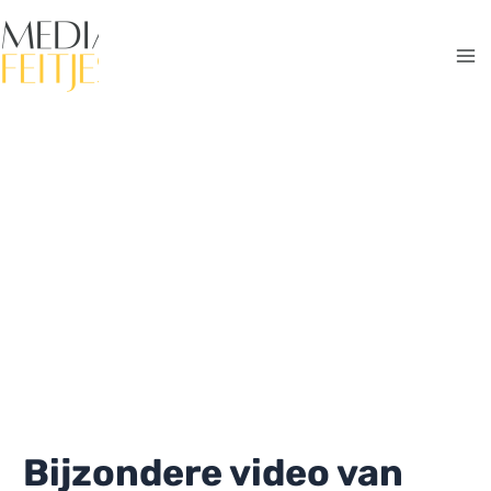
Ga
naar
de
Ma
inhoud
Me
Bijzondere video van