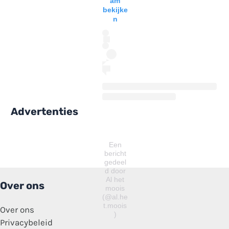
am
bekijke
n
Advertenties
Een
bericht
gedeel
d door
Al het
Over ons
moois
(@al.he
t.moois
Over ons
)
Privacybeleid