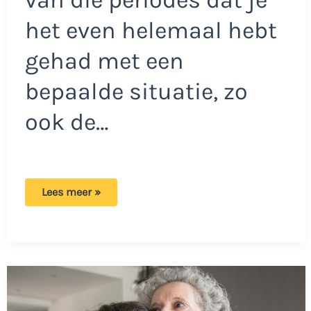
het even helemaal hebt
gehad met een
bepaalde situatie, zo
ook de…
Menno
Lees meer »
zet
dikke
vraagtekens
bij
buurman
in
bijstand:
‘Hoe
is
dat