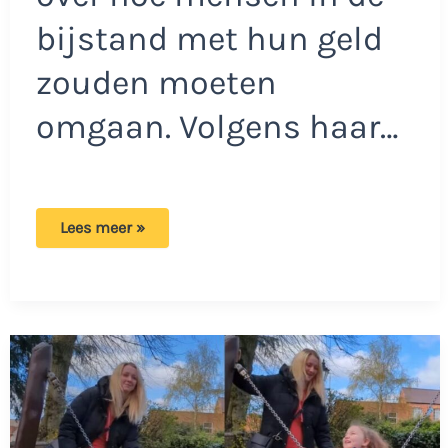
bijstand met hun geld
zouden moeten
omgaan. Volgens haar…
Vera
Lees meer »
over
mensen
in
de
bijstand:
‘Deze
mensen
moeten
meer
beperkt
worden’