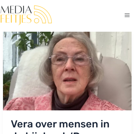
Ga
naar
de
Ma
inhoud
Me
Vera over mensen in