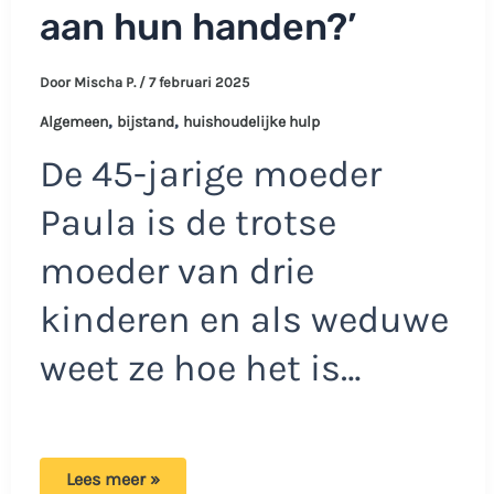
aan hun handen?’
Door
Mischa P.
/
7 februari 2025
,
,
Algemeen
bijstand
huishoudelijke hulp
De 45-jarige moeder
Paula is de trotse
moeder van drie
kinderen en als weduwe
weet ze hoe het is…
Paula
Lees meer »