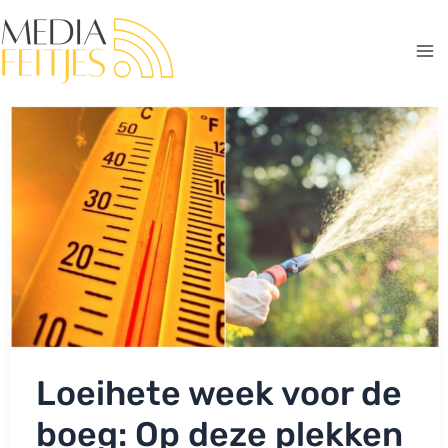
Ga
naar
de
Ma
inhoud
Me
Loeihete week voor de
boeg: Op deze plekken