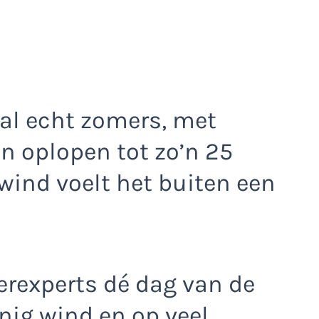
 al echt zomers, met
n oplopen tot zo’n 25
wind voelt het buiten een
erexperts dé dag van de
nig wind en op veel