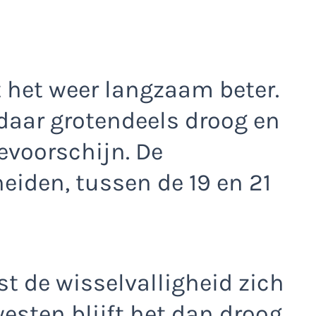
 het weer langzaam beter.
daar grotendeels droog en
evoorschijn. De
eiden, tussen de 19 en 21
st de wisselvalligheid zich
westen blijft het dan droog