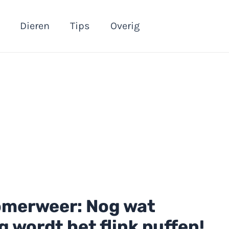
Dieren
Tips
Overig
omerweer: Nog wat
 wordt het flink puffen!