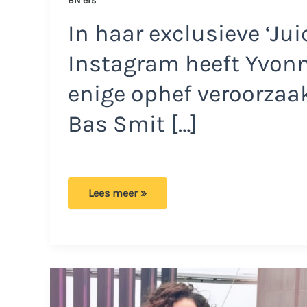
BN’ers
In haar exclusieve ‘Ju
Instagram heeft Yvonn
enige ophef veroorzaa
Bas Smit […]
Bas
Lees meer »
Smit
zorgt
voor
problemen
en
angst
op
school
van
dochters: