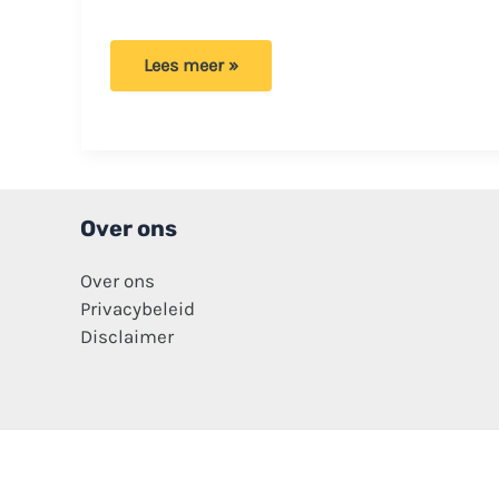
Glennis
Lees meer »
Grace
krijgt
keiharde
kritiek:
‘Het
is
je
eigen
ghetto-
Over ons
houding!’
Over ons
Privacybeleid
Disclaimer