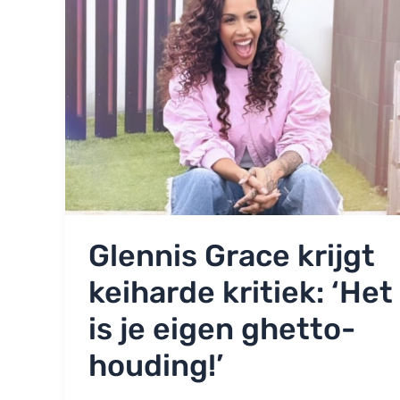
‘Is
zo
woest
geworden’
Glennis Grace krijgt
keiharde kritiek: ‘Het
is je eigen ghetto-
houding!’