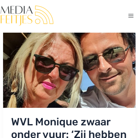
Ga
naar
de
Ma
inhoud
Me
WVL Monique zwaar
onder vuur: ‘Zij hebben