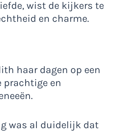
fde, wist de kijkers te
echtheid en charme.
dith haar dagen op een
e prachtige en
eneeën.
ng was al duidelijk dat