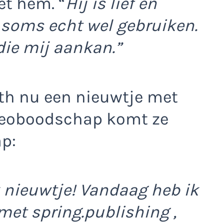
et hem. “
Hij is lief en
 soms echt wel gebruiken.
die mij aankan.”
th nu een nieuwtje met
ideoboodschap komt ze
p:
k nieuwtje! Vandaag heb ik
met spring.publishing ,