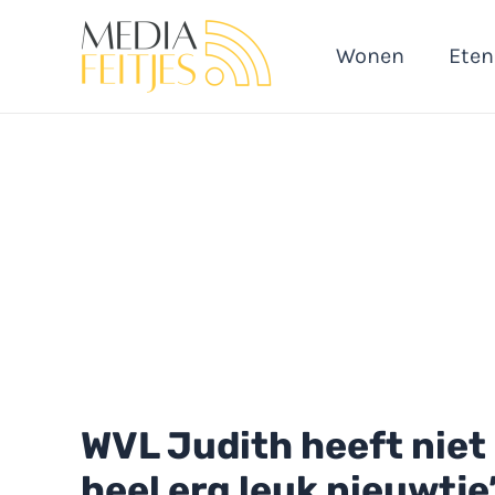
Ga
naar
Wonen
Eten
de
inhoud
WVL Judith heeft niet 
heel erg leuk nieuwtje