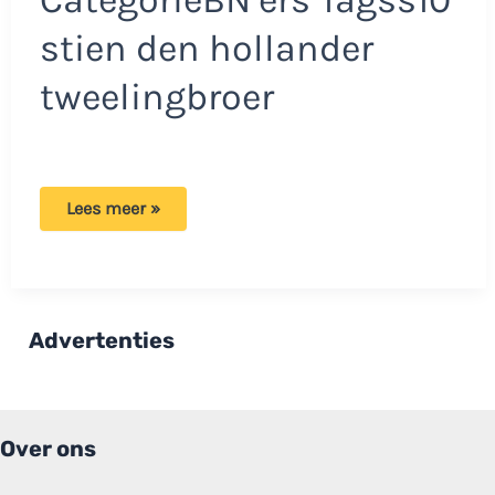
stien den hollander
tweelingbroer
Tweelingbroer
Lees meer »
S10
overleden:
‘De
onderwereld
is
hem
fataal
Advertenties
geworden’
Over ons