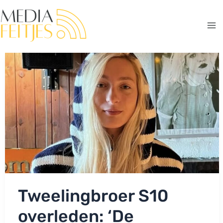
Ga
naar
de
Ma
inhoud
Me
Tweelingbroer S10
overleden: ‘De