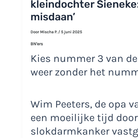
kleindochter Sieneke:
misdaan’
Door
Mischa P.
/
5 juni 2025
BN'ers
Kies nummer 3 van dez
weer zonder het num
Wim Peeters, de opa v
een moeilijke tijd door
slokdarmkanker vastge