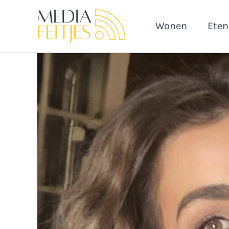
Ga
naar
Wonen
Eten
de
inhoud