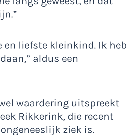
 me langs geweest, en dat
jn.”
 en liefste kleinkind. Ik heb
gedaan,” aldus een
 wel waardering uitspreekt
eek Rikkerink, die recent
ngeneeslijk ziek is.