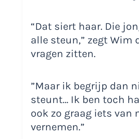
“Dat siert haar. Die j
alle steun,” zegt Wim d
vragen zitten.
”Maar ik begrijp dan n
steunt… Ik ben toch haa
ook zo graag iets van 
vernemen.”