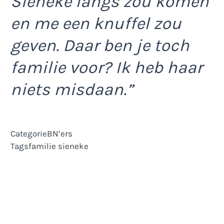
Sieneke langs zou komen
en me een knuffel zou
geven. Daar ben je toch
familie voor? Ik heb haar
niets misdaan.”
Categorie
BN’ers
Tags
familie
sieneke