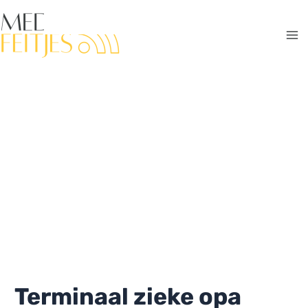
Ga
naar
de
Ma
inhoud
Me
Terminaal zieke opa