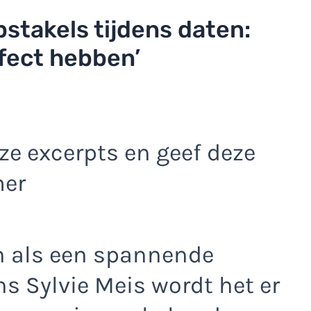
bstakels tijdens daten:
fect hebben’
e excerpts en geef deze
mer
en als een spannende
s Sylvie Meis wordt het er