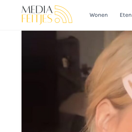
Ga
naar
Wonen
Eten
de
inhoud