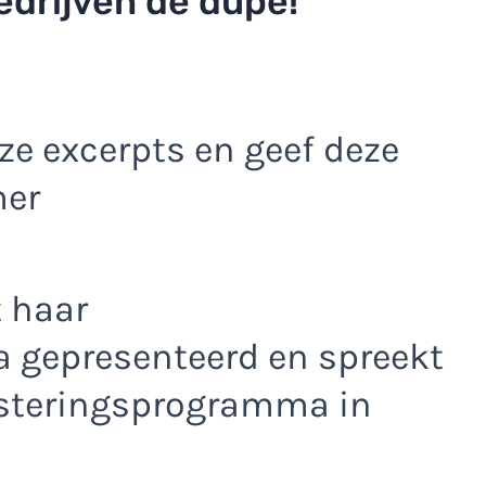
edrijven de dupe!
e excerpts en geef deze
mer
 haar
 gepresenteerd en spreekt
esteringsprogramma in