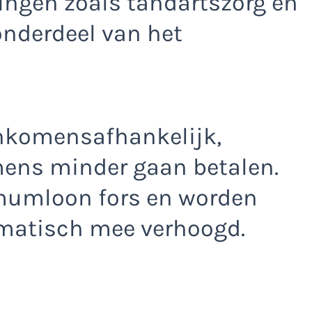
ingen zoals tandartszorg en
onderdeel van het
nkomensafhankelijk,
mens minder gaan betalen.
imumloon fors en worden
matisch mee verhoogd.