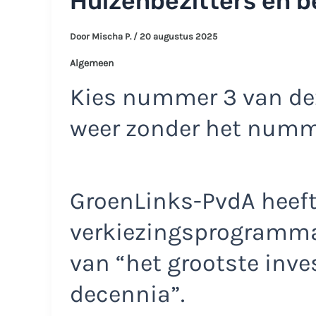
Huizenbezitters en b
Door
Mischa P.
/
20 augustus 2025
Algemeen
Kies nummer 3 van dez
weer zonder het num
GroenLinks-PvdA heeft
verkiezingsprogramma
van “het grootste inv
decennia”.