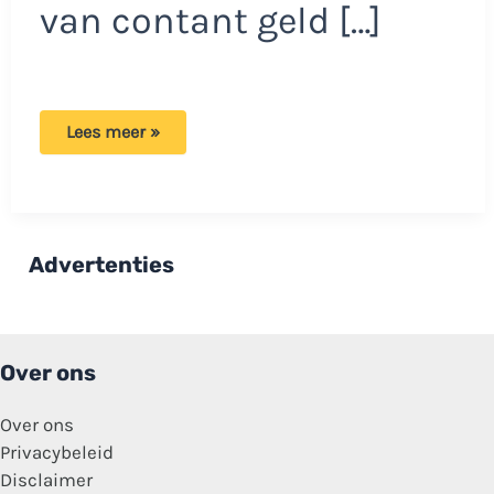
van contant geld […]
Bij
Lees meer »
dit
populaire
park
kun
je
ook
niet
Advertenties
meer
contact
betalen:
Pin-
only!
Over ons
Over ons
Privacybeleid
Disclaimer