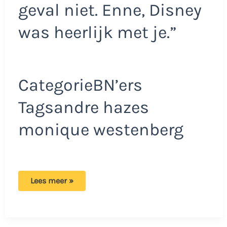
geval niet. Enne, Disney
was heerlijk met je.”
CategorieBN’ers
Tagsandre hazes
monique westenberg
Monique
Lees meer »
openhartig
over
nieuwe
relatie
Andre: