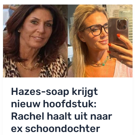
‘Daar
zit
nu
voor
ons
nog
pijn
en
onrust’
Hazes-soap krijgt
nieuw hoofdstuk:
Rachel haalt uit naar
ex schoondochter