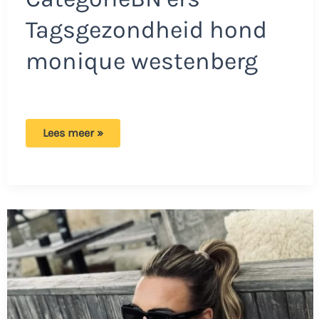
Tagsgezondheid hond
monique westenberg
Monique
Lees meer »
na
het
ontvangen
van
slecht
nieuws:
‘Ik
wil
dit
toch
weer
delen’