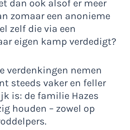
het dan ook alsof er meer
 dan zomaar een anonieme
el zelf die via een
haar eigen kamp verdedigt?
 de verdenkingen nemen
t steeds vaker en feller
jk is: de familie Hazes
zig houden – zowel op
roddelpers.