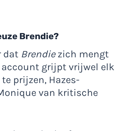
ieuze Brendie?
r dat
Brendie
zich mengt
account grijpt vrijwel elk
e prijzen, Hazes-
Monique van kritische