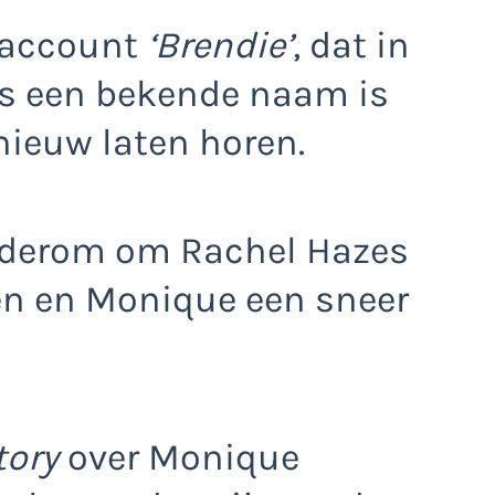
maccount
‘Brendie’
, dat in
s een bekende naam is
nieuw laten horen.
ederom om Rachel Hazes
n en Monique een sneer
tory
over Monique