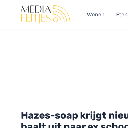
Ga
naar
Wonen
Eten
de
inhoud
Hazes-soap krijgt nie
haalt uit naar ex sch