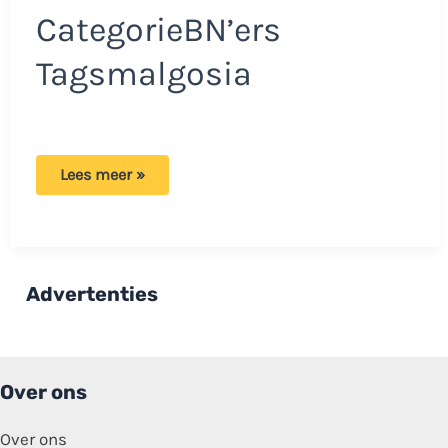
CategorieBN’ers
Tagsmalgosia
Malgosia
Lees meer »
onaangekondigd
bij
Albert
op
bezoek:
‘En
toen
Advertenties
is
hij
ontploft!’
Over ons
Over ons