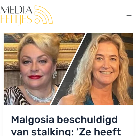
Ga
naar
de
Ma
inhoud
Me
Malgosia beschuldigd
van stalking: ‘Ze heeft