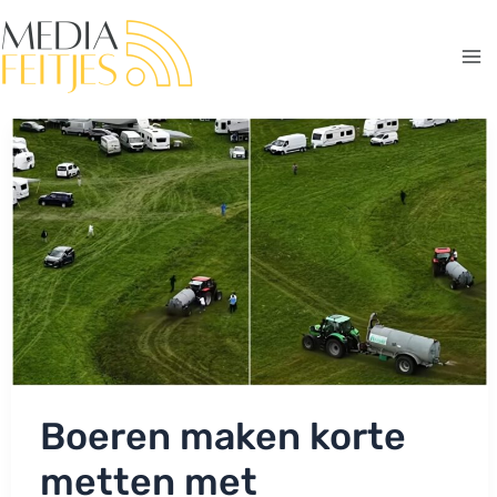
Ga
naar
de
Ma
inhoud
Me
Boeren maken korte
metten met