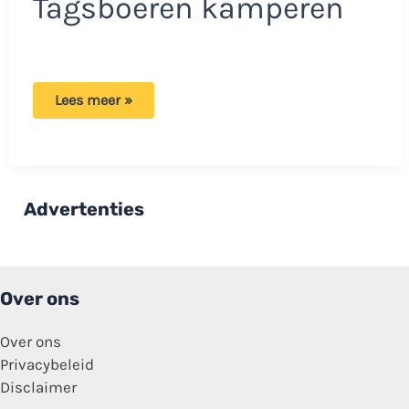
Tagsboeren kamperen
Boeren
Lees meer »
maken
korte
metten
met
ongevraagde
kampeerders:
Stinkend
Advertenties
welkomstcadeau!
Over ons
Over ons
Privacybeleid
Disclaimer