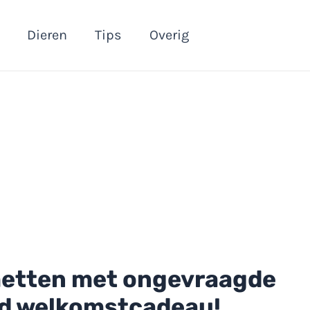
Dieren
Tips
Overig
metten met ongevraagde
nd welkomstcadeau!