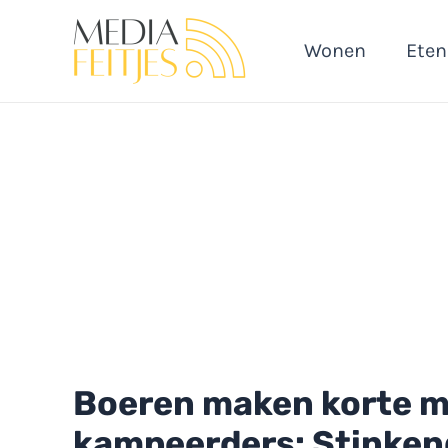
Ga
naar
Wonen
Eten
de
inhoud
Boeren maken korte 
kampeerders: Stinke