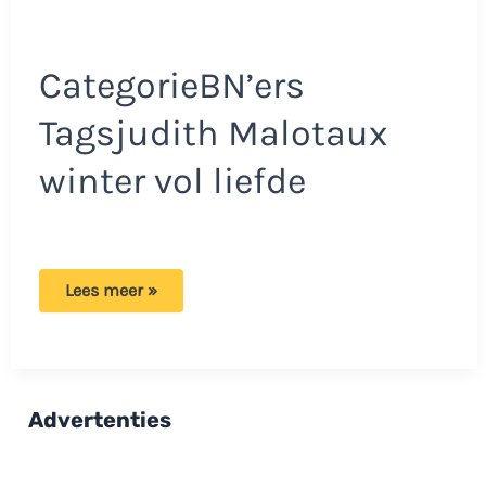
CategorieBN’ers
Tagsjudith Malotaux
winter vol liefde
WVL
Lees meer »
Judith
heeft
niet
stil
gezeten:
‘Ik
heb
Advertenties
een
heel
erg
leuk