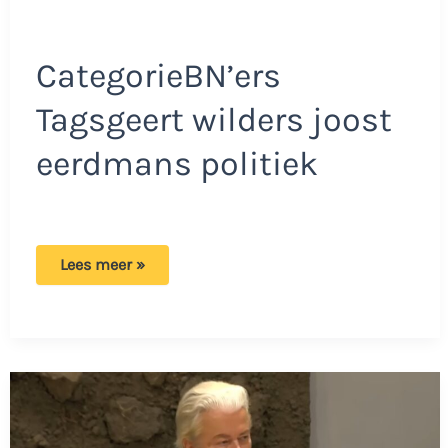
CategorieBN’ers
Tagsgeert wilders joost
eerdmans politiek
JA21-
Lees meer »
voorman
vindt
dat
ze
Geert
Wilders
premier
hadden
moeten
maken!